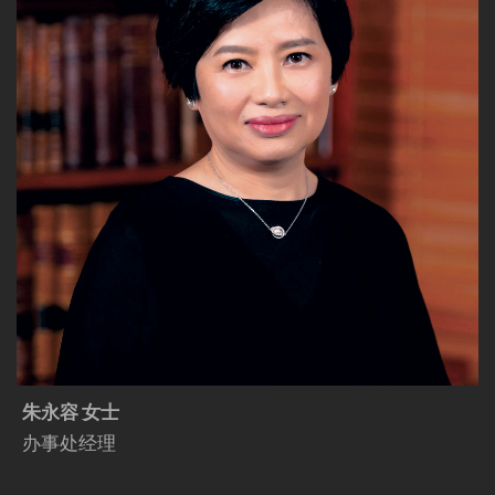
朱永容 女士
办事处经理