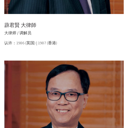
薜君賢 大律師
大律师 / 调解员
认许：1986 (英国) | 1987 (香港)