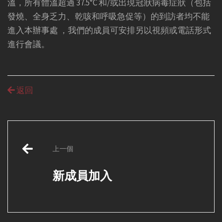
溫，所有體溫超過 37.5°C 和/或出現冠狀病毒症狀（包括
發燒、全身乏力、乾咳和呼吸急促等）的到訪者均不能
進入本辦事處 ，我們的成員可安排另以視頻或電話形式
進行會議。
返回
Post
上一個
navigation
新成員加入