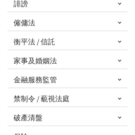
誹謗
僱傭法
衡平法 / 信託
家事及婚姻法
金融服務監管
禁制令 / 藐視法庭
破產清盤