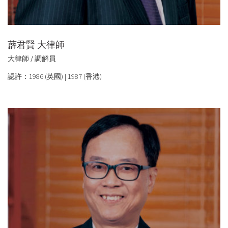
薜君賢 大律師
大律師 / 調解員
認許：1986 (英國) | 1987 (香港)